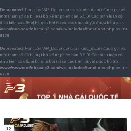
Deprecated
: Function WP_Dependencies->add_data() được gọi với
một tham số đã bị
loại bỏ
kể từ phiên bản 6.9.0! Các bình luận có
điều kiện của IE bị bỏ qua bởi tất cả các trình duyệt được hỗ trợ. in
/www/wwwroot/nhacaip3.com/wp-includes/functions.php
on line
6170
Deprecated
: Function WP_Dependencies->add_data() được gọi với
một tham số đã bị
loại bỏ
kể từ phiên bản 6.9.0! Các bình luận có
điều kiện của IE bị bỏ qua bởi tất cả các trình duyệt được hỗ trợ. in
/www/wwwroot/nhacaip3.com/wp-includes/functions.php
on line
6170
Skip
to
content
12