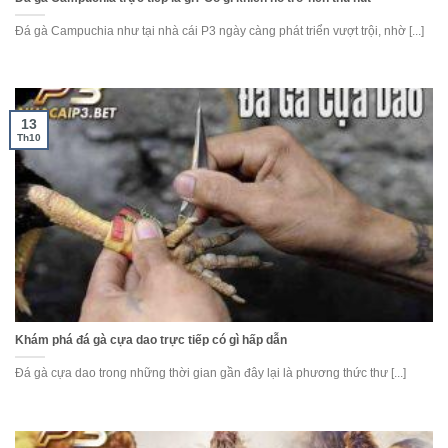
Đá gà Campuchia như tại nhà cái P3 ngày càng phát triển vượt trội, nhờ [...]
13
Th10
Khám phá đá gà cựa dao trực tiếp có gì hấp dẫn
Đá gà cựa dao trong những thời gian gần đây lại là phương thức thư [...]