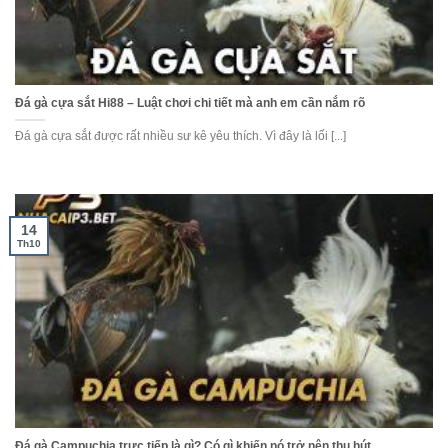
Đá gà cựa sắt Hi88 – Luật chơi chi tiết mà anh em cần nắm rõ
Đá gà cựa sắt được rất nhiều sư kê yêu thích. Vì đây là lối [...]
14
Th10
Đá gà Campuchia trực tiếp là gì? Có gì khiến nó trở nên thu hút