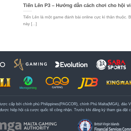
Tiến Lên P3 – Hướng dẫn cách chơi cho hội v
Tiến Lên là một game đánh bài online cực kì thân thuộc. Bà
này [...]
ược cấp bởi chính phủ Philippines(PAGCOR), chính Phủ Malta(MGA), đảo V
ợc hiệp hội cá cược quốc tế công nhận. Trước khi đăng ký tham gia đặt cư