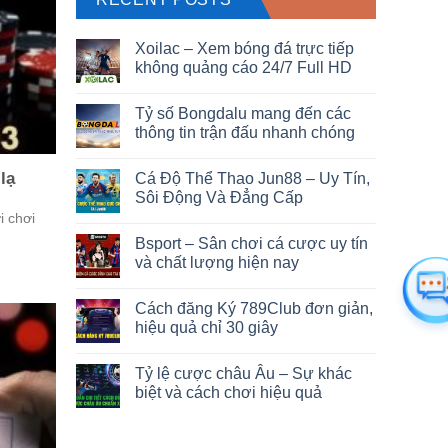
Xoilac – Xem bóng đá trực tiếp
không quảng cáo 24/7 Full HD
Tỷ số Bongdalu mang đến các
thông tin trận đấu nhanh chóng
lạ
Cá Độ Thể Thao Jun88 – Uy Tín,
Sôi Động Và Đẳng Cấp
i chơi
Bsport – Sân chơi cá cược uy tín
và chất lượng hiện nay
Cách đăng Ký 789Club đơn giản,
hiệu quả chỉ 30 giây
Tỷ lệ cược châu Âu – Sự khác
biệt và cách chơi hiệu quả