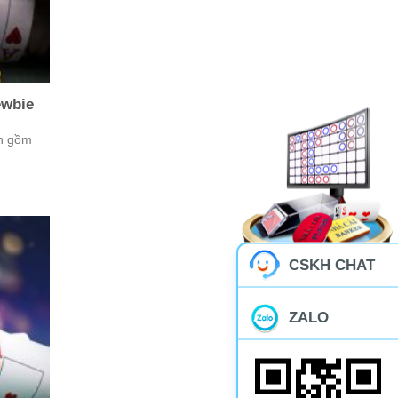
ewbie
ản gồm
CSKH CHAT
ZALO