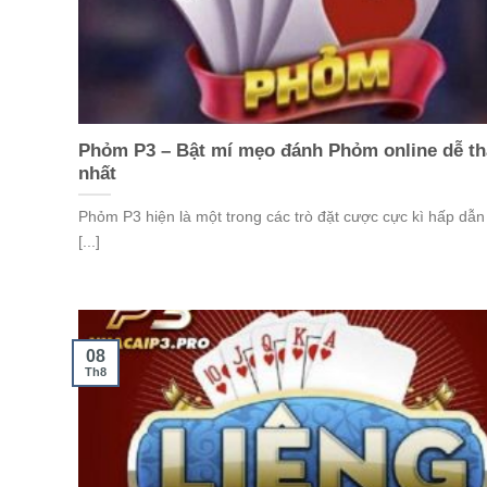
Phỏm P3 – Bật mí mẹo đánh Phỏm online dễ t
nhất
Phỏm P3 hiện là một trong các trò đặt cược cực kì hấp dẫn
[...]
08
Th8