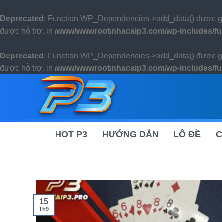
Deprecated
: Function WP_Dependencies->add_data() được gọ
được hỗ trợ. in
/www/wwwroot/nhacaip3.com/wp-includes/fu
Deprecated
: Function WP_Dependencies->add_data() được gọ
được hỗ trợ. in
/www/wwwroot/nhacaip3.com/wp-includes/fu
Skip
to
content
HOT P3
HƯỚNG DẪN
LÔ ĐỀ
C
15
Th9