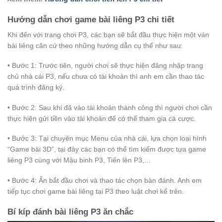
Hướng dẫn chơi game bài liêng P3 chi tiết
Khi đến với trang chơi P3, các bạn sẽ bắt đầu thực hiện một ván
bài liêng căn cứ theo những hướng dẫn cụ thể như sau:
• Bước 1: Trước tiên, người chơi sẽ thực hiện đăng nhập trang
chủ nhà cái P3, nếu chưa có tài khoản thì anh em cần thao tác
quá trình đăng ký.
• Bước 2: Sau khi đã vào tài khoản thành công thì người chơi cần
thực hiện gửi tiền vào tài khoản để có thể tham gia cá cược.
• Bước 3: Tại chuyên mục Menu của nhà cái, lựa chọn loại hình
“Game bài 3D”, tại đây các bạn có thể tìm kiếm được tựa game
liêng P3 cùng với Mậu binh P3, Tiến lên P3,…
• Bước 4: Ấn bắt đầu chơi và thao tác chọn bàn đánh. Anh em
tiếp tục chơi game bài liêng tại P3 theo luật chơi kể trên.
Bí kíp đánh bài liêng P3 ăn chắc