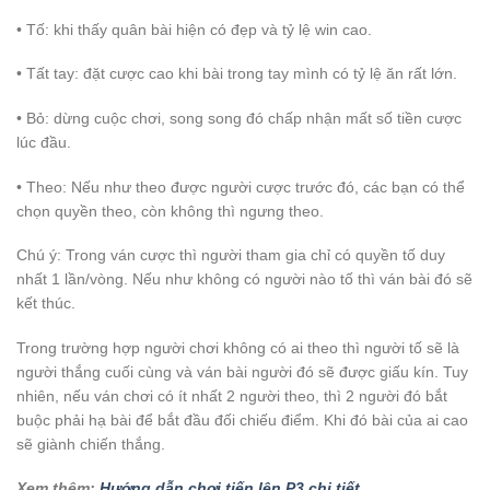
• Tố: khi thấy quân bài hiện có đẹp và tỷ lệ win cao.
• Tất tay: đặt cược cao khi bài trong tay mình có tỷ lệ ăn rất lớn.
• Bỏ: dừng cuộc chơi, song song đó chấp nhận mất số tiền cược
lúc đầu.
• Theo: Nếu như theo được người cược trước đó, các bạn có thể
chọn quyền theo, còn không thì ngưng theo.
Chú ý: Trong ván cược thì người tham gia chỉ có quyền tố duy
nhất 1 lần/vòng. Nếu như không có người nào tố thì ván bài đó sẽ
kết thúc.
Trong trường hợp người chơi không có ai theo thì người tố sẽ là
người thắng cuối cùng và ván bài người đó sẽ được giấu kín. Tuy
nhiên, nếu ván chơi có ít nhất 2 người theo, thì 2 người đó bắt
buộc phải hạ bài để bắt đầu đối chiếu điểm. Khi đó bài của ai cao
sẽ giành chiến thắng.
Xem thêm:
Hướng dẫn chơi tiến lên P3 chi tiết