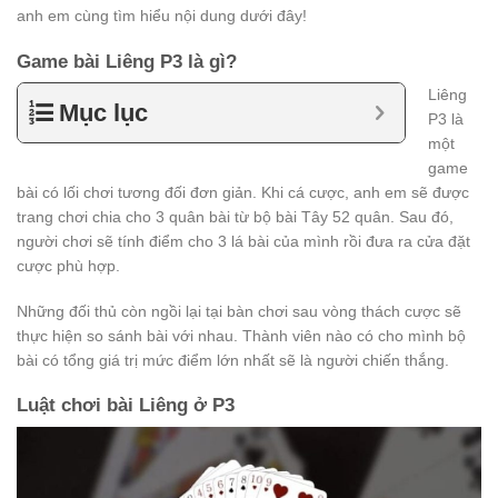
anh em cùng tìm hiểu nội dung dưới đây!
Game bài Liêng P3 là gì?
Liêng
Mục lục
P3 là
một
game
bài có lối chơi tương đối đơn giản. Khi cá cược, anh em sẽ được
trang chơi chia cho 3 quân bài từ bộ bài Tây 52 quân. Sau đó,
người chơi sẽ tính điểm cho 3 lá bài của mình rồi đưa ra cửa đặt
cược phù hợp.
Những đối thủ còn ngồi lại tại bàn chơi sau vòng thách cược sẽ
thực hiện so sánh bài với nhau. Thành viên nào có cho mình bộ
bài có tổng giá trị mức điểm lớn nhất sẽ là người chiến thắng.
Luật chơi bài Liêng ở P3