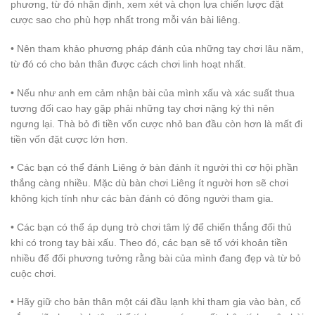
phương, từ đó nhận định, xem xét và chọn lựa chiến lược đặt
cược sao cho phù hợp nhất trong mỗi ván bài liêng.
• Nên tham khảo phương pháp đánh của những tay chơi lâu năm,
từ đó có cho bản thân được cách chơi linh hoạt nhất.
• Nếu như anh em cảm nhận bài của mình xấu và xác suất thua
tương đối cao hay gặp phải những tay chơi nặng ký thì nên
ngưng lại. Thà bỏ đi tiền vốn cược nhỏ ban đầu còn hơn là mất đi
tiền vốn đặt cược lớn hơn.
• Các bạn có thể đánh Liêng ở bàn đánh ít người thì cơ hội phần
thắng càng nhiều. Mặc dù bàn chơi Liêng ít người hơn sẽ chơi
không kịch tính như các bàn đánh có đông người tham gia.
• Các bạn có thể áp dụng trò chơi tâm lý để chiến thắng đối thủ
khi có trong tay bài xấu. Theo đó, các bạn sẽ tố với khoản tiền
nhiều để đối phương tưởng rằng bài của mình đang đẹp và từ bỏ
cuộc chơi.
• Hãy giữ cho bản thân một cái đầu lạnh khi tham gia vào bàn, cố