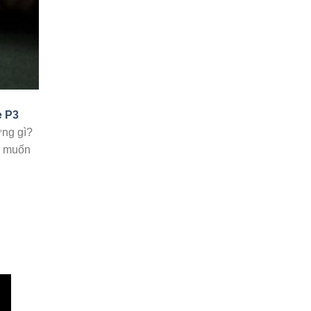
 P3
ững gì?
n muốn