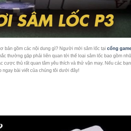
 cơ bản gồm các nội dung gì? Người mới sâm lốc tại
cổng game
mắc thường gặp phải liên quan tới thể loại sâm lốc bao gồm nh
 cược thủ rất quan tâm yêu thích và thử vận may. Nếu các bạ
o ngay bài viết của chúng tôi dưới đây!