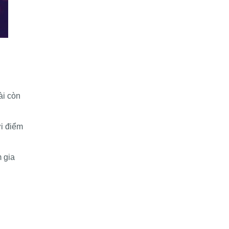
ài còn
ới điểm
 gia