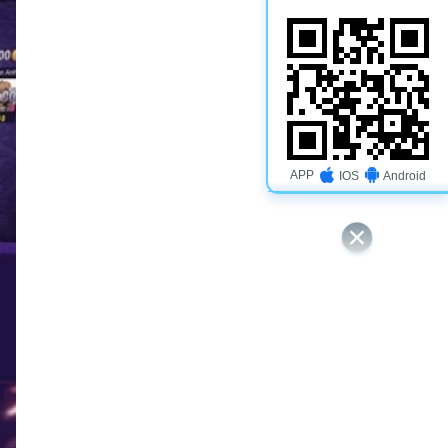
APP
IOS
Android