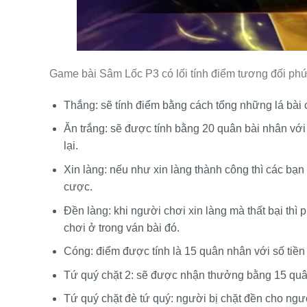
Game bài Sâm Lốc P3 có lối tính điểm tương đối phức
Thắng: sẽ tính điểm bằng cách tổng những lá bài cò
Ăn trắng: sẽ được tính bằng 20 quân bài nhân với
lại.
Xin làng: nếu như xin làng thành công thì các bạ
cược.
Đền làng: khi người chơi xin làng mà thất bại thì
chơi ở trong ván bài đó.
Cóng: điểm được tính là 15 quân nhân với số tiền
Tứ quý chặt 2: sẽ được nhận thưởng bằng 15 quâ
Tứ quý chặt đè tứ quý: người bị chặt đền cho ngư