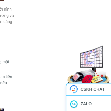
ới hình
lượng và
ơi cũng
ng một
em tiến
 nếu
CSKH CHAT
ZALO