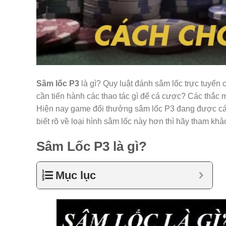
Sâm lốc P3
là gì? Quy luật đánh sâm lốc trực tuyến
cần tiến hành các thao tác gì để cá cược? Các thắc 
Hiện nay game đổi thưởng sâm lốc P3 đang được các
biết rõ về loại hình sâm lốc này hơn thì hãy tham khả
Sâm Lốc P3 là gì?
Mục lục