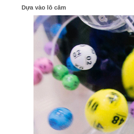
Dựa vào lô câm