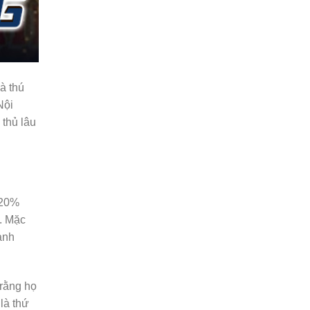
à thú
Nội
thủ lâu
, 20%
i. Mặc
ành
 rằng họ
là thứ