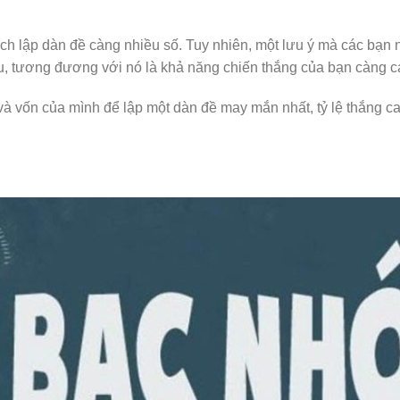
ch lập dàn đề càng nhiều số. Tuy nhiên, một lưu ý mà các bạn
ều, tương đương với nó là khả năng chiến thắng của bạn càng c
và vốn của mình để lập một dàn đề may mắn nhất, tỷ lệ thắng c