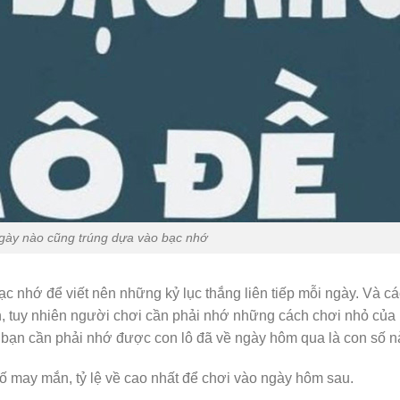
gày nào cũng trúng dựa vào bạc nhớ
 nhớ để viết nên những kỷ lục thắng liên tiếp mỗi ngày. Và c
n, tuy nhiên người chơi cần phải nhớ những cách chơi nhỏ của
c bạn cần phải nhớ được con lô đã về ngày hôm qua là con số n
ố may mắn, tỷ lệ về cao nhất để chơi vào ngày hôm sau.