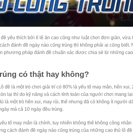
đề yêu thích bởi tỉ lệ ăn cao cũng như luật chơi đơn giản, vừa l
cách đánh đề ngày nào cũng trúng thì không phải ai cũng biết. 
ạn phương pháp đánh đề chuẩn xác được chia sẻ từ những cao 
rúng có thật hay không?
Lô đề là một trò chơi giải trí có 80% là yếu tố may mắn, hên xui
còn lại thì do kỹ năng và cách tính toán của người chơi mang lạ
dù là một trò hên xui, may rủi, thế nhưng đã có không ít người d
 ngày mà cả 10 ngày đều trúng.
ì yếu tố may mắn là chính, tuy nhiên không thể không công nhận
ng cách đánh đề ngày nào cũng trúng của những cao thủ lô đề 