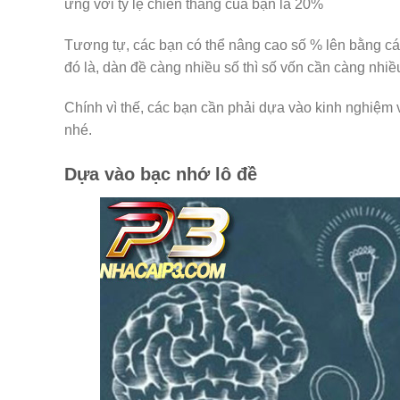
ứng với tỷ lệ chiến thắng của bạn là 20%
Tương tự, các bạn có thể nâng cao số % lên bằng cá
đó là, dàn đề càng nhiều số thì số vốn cần càng nhi
Chính vì thế, các bạn cần phải dựa vào kinh nghiệm 
nhé.
Dựa vào bạc nhớ lô đề