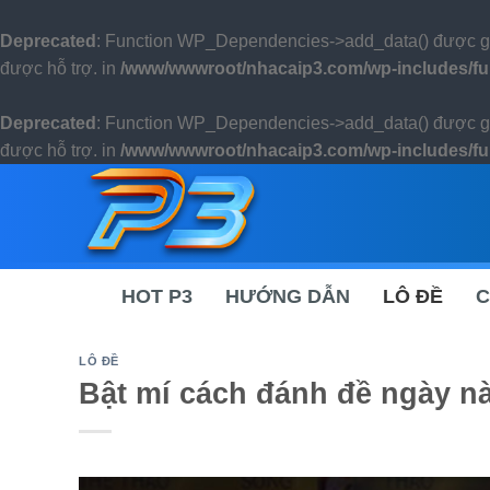
Deprecated
: Function WP_Dependencies->add_data() được gọ
được hỗ trợ. in
/www/wwwroot/nhacaip3.com/wp-includes/fu
Deprecated
: Function WP_Dependencies->add_data() được gọ
được hỗ trợ. in
/www/wwwroot/nhacaip3.com/wp-includes/fu
Skip
to
content
HOT P3
HƯỚNG DẪN
LÔ ĐỀ
C
LÔ ĐỀ
Bật mí cách đánh đề ngày nà