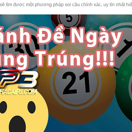
ẽ tìm được một phương pháp soi cầu chính xác, uy tín nhất hiệ