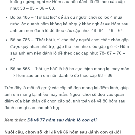
không ngừng nghỉ => Hôm sau nên đánh lô đề theo các cặp
như: 38 – 83 – 36 – 63.
Bộ ba 486 – “Tứ bát lục” để ẩn dụ người chơi có lộc 4 mùa,
rước lộc quanh năm không kể tứ quý khắc nghiệt => Hôm sau
anh em nên đánh lô đề theo các cặp như: 48- 84 – 46 – 64.
Bộ ba 786 – “Thất bát lục” cho thấy người chơi chắc chắn gặp
được quý nhân phù trợ, gặp thời lên như diều gặp gió => Hôm
sau anh em nên đánh lô đề theo các cặp như: 78- 87 – 76 –
67.
Bộ ba 868 – “bát lục bát” là bộ ba cực thịnh mang lại may mắn
=> Hôm sau anh em nên đánh lô đề theo cặp 68 – 86.
Trên đây là một số gợi ý các cặp số đẹp mang lại điềm lành, giúp
anh em mang lại nhiều may mắn. Người chơi sẽ dựa vào quan
điểm ​​của bản thân để chọn cặp số, tính toán đề về 86 hôm sau
đánh con gì sao cho phù hợp.
Xem thêm:
Đề về 77 hôm sau đánh lô con gì?
Nuôi cầu, chọn số khi đề về 86 hôm sau đánh con gì đổi