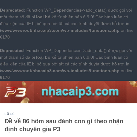
Deprecated
: Function WP_Dependencies->add_data() được gọi với
một tham số đã bị
loại bỏ
kể từ phiên bản 6.9.0! Các bình luận có
điều kiện của IE bị bỏ qua bởi tất cả các trình duyệt được hỗ trợ. in
/www/wwwroot/nhacaip3.com/wp-includes/functions.php
on line
6170
Deprecated
: Function WP_Dependencies->add_data() được gọi với
một tham số đã bị
loại bỏ
kể từ phiên bản 6.9.0! Các bình luận có
điều kiện của IE bị bỏ qua bởi tất cả các trình duyệt được hỗ trợ. in
/www/wwwroot/nhacaip3.com/wp-includes/functions.php
on line
6170
Skip
to
content
LÔ ĐỀ
Đề về 86 hôm sau đánh con gì theo nhận
định chuyên gia P3