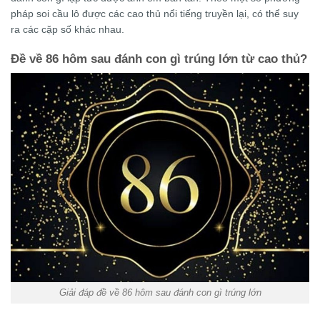
pháp soi cầu lô được các cao thủ nổi tiếng truyền lại, có thể suy
ra các cặp số khác nhau.
Đề về 86 hôm sau đánh con gì trúng lớn từ cao thủ?
Giải đáp đề về 86 hôm sau đánh con gì trúng lớn