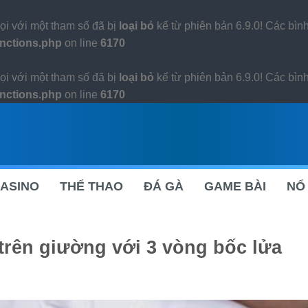
i với một tham số đã bị
loại bỏ
kể từ phiên bản 6.9.0! Các bình 
nctions.php
on line
6170
i với một tham số đã bị
loại bỏ
kể từ phiên bản 6.9.0! Các bình 
nctions.php
on line
6170
ASINO
THỂ THAO
ĐÁ GÀ
GAME BÀI
NỔ
trên giường với 3 vòng bốc lửa