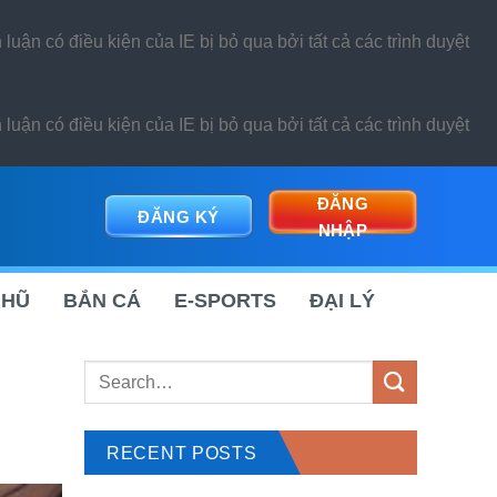
luận có điều kiện của IE bị bỏ qua bởi tất cả các trình duyệt
luận có điều kiện của IE bị bỏ qua bởi tất cả các trình duyệt
ĐĂNG
ĐĂNG KÝ
NHẬP
 HŨ
BẮN CÁ
E-SPORTS
ĐẠI LÝ
RECENT POSTS