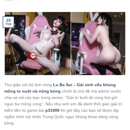
29
Th9
Thư giãn với bộ ảnh nóng
Lu Ba Sui – Gái xinh vếu khủng
mông to nuột nà nóng bỏng
chính là chủ đề mà admin muốn
chia sẻ với các bạn trong series: “Giải trí buổi tối cùng hot girl
ngực bự mông cong”. Nếu như anh em đã dành thời gian giải trí
kiếm tiền từ game bài
p31000
thì giờ đây các bạn sẽ được dịp
ngắm nhìn mỹ nhân Trung Quốc ngực khủng khoe dáng nóng
bỏng.