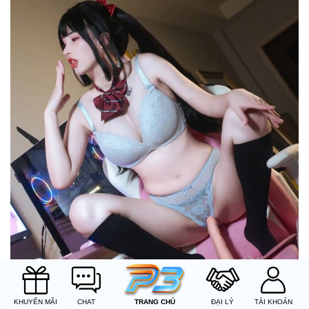
KHUYẾN MÃI
CHAT
ĐẠI LÝ
TÀI KHOẢN