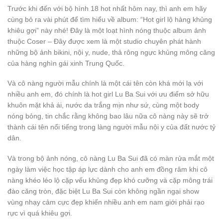
Trước khi đến với bộ hình 18 hot nhất hôm nay, thì anh em hãy
cùng bỏ ra vài phút để tìm hiểu về album: “Hot girl lộ hàng khủng
khiêu gợi” này nhé! Đây là một loạt hình nóng thuộc album ảnh
thuộc Coser – Đây được xem là một studio chuyên phát hành
những bộ ảnh bikini, nội y, nude, thả rông ngực khủng mông căng
của hàng nghìn gái xinh Trung Quốc.
Và cô nàng người mẫu chính là một cái tên còn khá mới lạ với
nhiều anh em, đó chính là hot girl Lu Ba Sui với ưu điểm sở hữu
khuôn mặt khả ái, nước da trắng mịn như sứ, cùng một body
nóng bỏng, tin chắc rằng không bao lâu nữa cô nàng này sẽ trở
thành cái tên nổi tiếng trong làng người mẫu nội y của đất nước tỷ
dân.
Và trong bộ ảnh nóng, cô nàng Lu Ba Sui đã có màn rửa mắt một
ngày làm việc học tập áp lực dành cho anh em đồng râm khi cô
nàng khéo léo lộ cặp vếu khủng đẹp khó cưỡng và cặp mông trái
đào căng tròn, đặc biệt Lu Ba Sui còn không ngần ngại show
vùng nhạy cảm cực đẹp khiến nhiều anh em nam giới phải rạo
rực vì quá khiêu gợi.