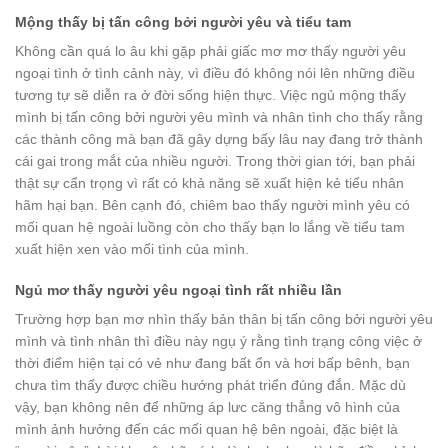
Mộng thấy bị tấn công bởi người yêu và tiểu tam
Không cần quá lo âu khi gặp phải giấc mơ mơ thấy người yêu
ngoại tình ở tình cảnh này, vì điều đó không nói lên những điều
tương tự sẽ diễn ra ở đời sống hiện thực. Việc ngủ mộng thấy
mình bị tấn công bởi người yêu mình và nhân tình cho thấy rằng
các thành công mà bạn đã gây dựng bấy lâu nay đang trở thành
cái gai trong mắt của nhiều người. Trong thời gian tới, bạn phải
thật sự cẩn trọng vì rất có khả năng sẽ xuất hiện kẻ tiểu nhân
hãm hại bạn. Bên cạnh đó, chiêm bao thấy người mình yêu có
mối quan hệ ngoài luồng còn cho thấy bạn lo lắng về tiểu tam
xuất hiện xen vào mối tình của mình.
Ngủ mơ thấy người yêu ngoại tình rất nhiều lần
Trường hợp bạn mơ nhìn thấy bản thân bị tấn công bởi người yêu
mình và tình nhân thì điều này ngụ ý rằng tình trạng công việc ở
thời điểm hiện tại có vẻ như đang bất ổn và hơi bấp bênh, bạn
chưa tìm thấy được chiều hướng phát triển đúng đắn. Mặc dù
vậy, bạn không nên để những áp lưc căng thẳng vô hình của
mình ảnh hưởng đến các mối quan hệ bên ngoài, đặc biệt là