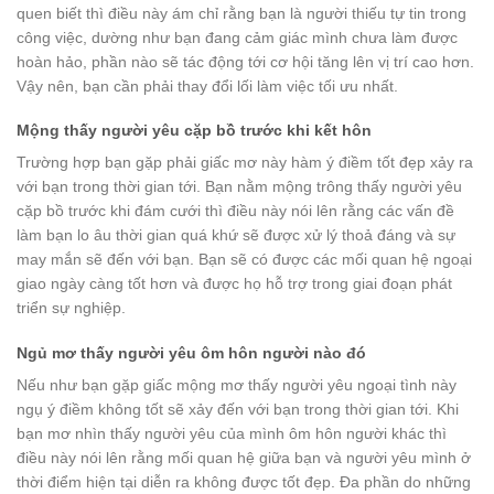
quen biết thì điều này ám chỉ rằng bạn là người thiếu tự tin trong
công việc, dường như bạn đang cảm giác mình chưa làm được
hoàn hảo, phần nào sẽ tác động tới cơ hội tăng lên vị trí cao hơn.
Vậy nên, bạn cần phải thay đổi lối làm việc tối ưu nhất.
Mộng thấy người yêu cặp bồ trước khi kết hôn
Trường hợp bạn gặp phải giấc mơ này hàm ý điềm tốt đẹp xảy ra
với bạn trong thời gian tới. Bạn nằm mộng trông thấy người yêu
cặp bồ trước khi đám cưới thì điều này nói lên rằng các vấn đề
làm bạn lo âu thời gian quá khứ sẽ được xử lý thoả đáng và sự
may mắn sẽ đến với bạn. Bạn sẽ có được các mối quan hệ ngoại
giao ngày càng tốt hơn và được họ hỗ trợ trong giai đoạn phát
triển sự nghiệp.
Ngủ mơ thấy người yêu ôm hôn người nào đó
Nếu như bạn gặp giấc mộng mơ thấy người yêu ngoại tình này
ngụ ý điềm không tốt sẽ xảy đến với bạn trong thời gian tới. Khi
bạn mơ nhìn thấy người yêu của mình ôm hôn người khác thì
điều này nói lên rằng mối quan hệ giữa bạn và người yêu mình ở
thời điểm hiện tại diễn ra không được tốt đẹp. Đa phần do những