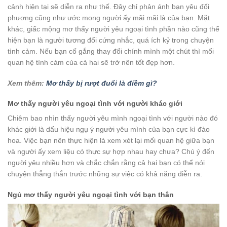
cảnh hiện tại sẽ diễn ra như thế. Đây chỉ phản ánh bạn yêu đối
phương cũng như ước mong người ấy mãi mãi là của bạn. Mặt
khác, giấc mộng mơ thấy người yêu ngoại tình phần nào cũng thể
hiện bạn là người tương đối cứng nhắc, quá ích kỷ trong chuyện
tình cảm. Nếu bạn cố gắng thay đổi chính mình một chút thì mối
quan hệ tình cảm của cả hai sẽ trở nên tốt đẹp hơn.
Xem thêm:
Mơ thấy bị rượt đuổi là điềm gì?
Mơ thấy người yêu ngoại tình với người khác giới
Chiêm bao nhìn thấy người yêu mình ngoại tình với người nào đó
khác giới là dấu hiệu ngụ ý người yêu mình của bạn cực kì đào
hoa. Việc bạn nên thực hiện là xem xét lại mối quan hệ giữa bạn
và người ấy xem liệu có thực sự hợp nhau hay chưa? Chú ý đến
người yêu nhiều hơn và chắc chắn rằng cả hai bạn có thể nói
chuyện thẳng thắn trước những sự việc có khả năng diễn ra.
Ngủ mơ thấy người yêu ngoại tình với bạn thân