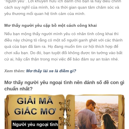
“người yêu”. Lời khuyên hữu ích dành cho bạn là hãy điều chỉnh
cách suy nghĩ của mình, bỏ ra thời gian quan tâm chăm sóc và
yêu thương mối quan hệ tình cảm của mình.
Mơ thấy người yêu cặp bồ một cách công khai
Nếu bạn mộng thấy người mình yêu có nhân tình công khai thì
điều này chứng tỏ rằng có một số người ganh ghét với các thành
quả của bạn đã làm ra. Họ đang muốn tìm cơ hội thích hợp để
chơi xấu bạn. Do đó, bạn tuyệt đối không được tin tưởng vào bất
cứ ai, hãy cẩn thận trong mọi việc để bảo đảm sự an toàn nhé.
Xem thêm:
Mơ thấy lái xe là điềm gì?
Mơ thấy người yêu ngoại tình nên đánh số đề con gì
chuẩn nhất?