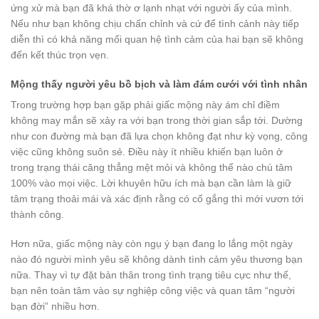
ứng xử mà bạn đã khá thờ ơ lạnh nhạt với người ấy của mình.
Nếu như bạn không chịu chấn chỉnh và cứ để tình cảnh này tiếp
diễn thì có khả năng mối quan hệ tình cảm của hai bạn sẽ không
đến kết thúc trọn vẹn.
Mộng thấy người yêu bồ bịch và làm đám cưới với tình nhân
Trong trường hợp bạn gặp phải giấc mộng này ám chỉ điềm
không may mắn sẽ xảy ra với bạn trong thời gian sắp tới. Dường
như con đường mà bạn đã lựa chọn không đạt như kỳ vọng, công
việc cũng không suôn sẻ. Điều này ít nhiều khiến bạn luôn ở
trong trạng thái căng thẳng mệt mỏi và không thể nào chú tâm
100% vào mọi việc. Lời khuyên hữu ích mà bạn cần làm là giữ
tâm trạng thoải mái và xác định rằng có cố gắng thì mới vươn tới
thành công.
Hơn nữa, giấc mộng này còn ngụ ý bạn đang lo lắng một ngày
nào đó người mình yêu sẽ không dành tình cảm yêu thương bạn
nữa. Thay vì tự đặt bản thân trong tình trạng tiêu cực như thế,
bạn nên toàn tâm vào sự nghiệp công việc và quan tâm “người
bạn đời” nhiều hơn.