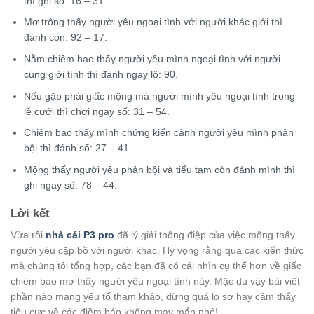
thì ghi số: 16 – 31.
Mơ trông thấy người yêu ngoại tình với người khác giới thì
đánh con: 92 – 17.
Nằm chiêm bao thấy người yêu mình ngoại tình với người
cùng giới tính thì đánh ngay lô: 90.
Nếu gặp phải giấc mộng mà người mình yêu ngoại tình trong
lễ cưới thì chơi ngay số: 31 – 54.
Chiêm bao thấy mình chứng kiến cảnh người yêu mình phản
bội thì đánh số: 27 – 41.
Mộng thấy người yêu phản bội và tiểu tam còn đánh mình thì
ghi ngay số: 78 – 44.
Lời kết
Vừa rồi
nhà cái P3 pro
đã lý giải thông điệp của việc mộng thấy
người yêu cặp bồ với người khác. Hy vọng rằng qua các kiến thức
mà chúng tôi tổng hợp, các bạn đã có cái nhìn cụ thể hơn về giấc
chiêm bao mơ thấy người yêu ngoại tình này. Mặc dù vậy bài viết
phần nào mang yếu tố tham khảo, đừng quá lo sợ hay cảm thấy
tiêu cực về các điềm báo không may mắn nhé!