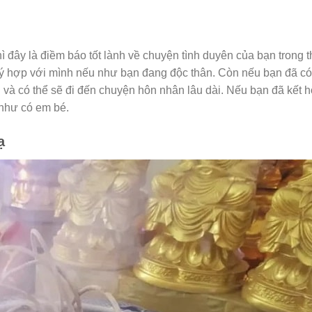
 đây là điềm báo tốt lành về chuyện tình duyên của bạn trong t
 ý hợp với mình nếu như bạn đang độc thân. Còn nếu bạn đã c
 và có thể sẽ đi đến chuyện hôn nhân lâu dài. Nếu bạn đã kết h
 như có em bé.
ạ