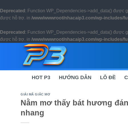
Deprecated
: Function WP_Dependencies->add_data() được gọ
được hỗ trợ. in
/www/wwwroot/nhacaip3.com/wp-includes/fu
Deprecated
: Function WP_Dependencies->add_data() được gọ
được hỗ trợ. in
/www/wwwroot/nhacaip3.com/wp-includes/fu
Skip
to
content
HOT P3
HƯỚNG DẪN
LÔ ĐỀ
C
GIẢI MÃ GIẤC MƠ
Nằm mơ thấy bát hương đánh
nhang