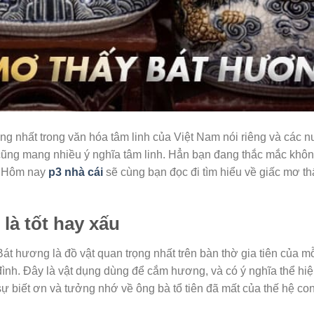
ng nhất trong văn hóa tâm linh của Việt Nam nói riêng và các 
ũng mang nhiều ý nghĩa tâm linh. Hẳn bạn đang thắc mắc khôn
? Hôm nay
p3
nhà cái
sẽ cùng bạn đọc đi tìm hiểu về giấc mơ th
là tốt hay xấu
Bát hương là đồ vật quan trọng nhất trên bàn thờ gia tiên của mỗ
đình. Đây là vật dụng dùng để cắm hương, và có ý nghĩa thể hi
sự biết ơn và tưởng nhớ về ông bà tổ tiên đã mất của thế hệ co