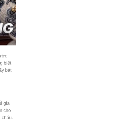
nước
g biết
ấy bát
i gia
ện cho
n cháu.