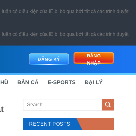
luận có điều kiện của IE bị bỏ qua bởi tất cả các trình duyệt
luận có điều kiện của IE bị bỏ qua bởi tất cả các trình duyệt
ĐĂNG
ĐĂNG KÝ
NHẬP
 HŨ
BẮN CÁ
E-SPORTS
ĐẠI LÝ
t
RECENT POSTS