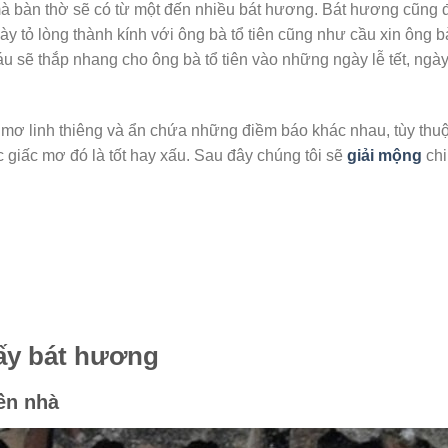
mà bàn thờ sẽ có từ một đến nhiều bát hương. Bát hương cũng
 bày tỏ lòng thành kính với ông bà tổ tiên cũng như cầu xin ông 
háu sẽ thắp nhang cho ông bà tổ tiên vào những ngày lễ tết, ngà
 mơ linh thiêng và ẩn chứa những điềm báo khác nhau, tùy thu
 giấc mơ đó là tốt hay xấu. Sau đây chúng tôi sẽ
giải mộng
chi 
hấy bát hương
ền nhà