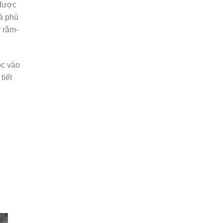
 được
bà phù
y rằm-
ộc vào
tiết