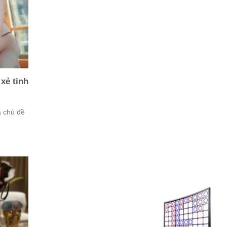
xẻ tinh
à chủ đề