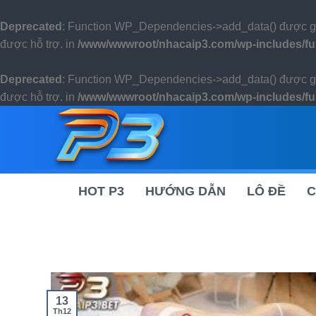
Deprecated
: Function WP_Dependencies->add_data() được gọ
được hỗ trợ. in
/www/wwwroot/nhacaip3.com/wp-includes/fu
Deprecated
: Function WP_Dependencies->add_data() được gọ
được hỗ trợ. in
/www/wwwroot/nhacaip3.com/wp-includes/fu
Skip
to
content
HOT P3
HƯỚNG DẪN
LÔ ĐỀ
C
13
Th12