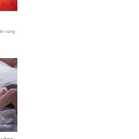
iãn cùng