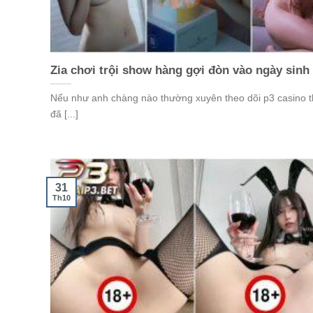
Zia chơi trội show hàng gợi đòn vào ngày sinh
Nếu như anh chàng nào thường xuyên theo dõi p3 casino th
đã [...]
31
Th10