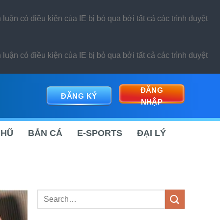
luận có điều kiện của IE bị bỏ qua bởi tất cả các trình duyệt
luận có điều kiện của IE bị bỏ qua bởi tất cả các trình duyệt
ĐĂNG
ĐĂNG KÝ
NHẬP
 HŨ
BẮN CÁ
E-SPORTS
ĐẠI LÝ