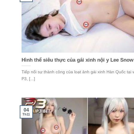
Hình thể siêu thực của gái xinh nội y Lee Snow
Tiếp nối sự thành công của loạt ảnh gái xinh Hàn Quốc tại 
P3, [...]
04
Th11