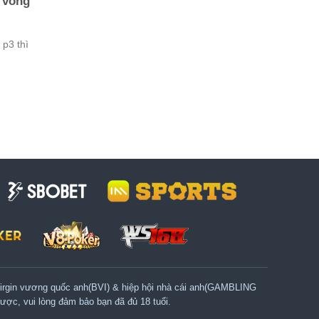
3 vòng
 p3 thì
irgin vương quốc anh(BVI) & hiệp hội nhà cái anh(GAMBLING
ợc, vui lòng đảm bảo bạn đã đủ 18 tuổi.