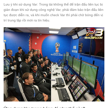
Lưu ý khi sử dụng Var: Trong tài không thể để trận đấu liên tục bị
gián đoạn khi sử dụng công nghệ Var, phải đảm bảo trận đấu liên
tục được diễn ra, và khi muốn check Var thì phải chờ bóng đến vị
trí trung lập rồi mới ra tín hiệu.