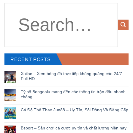
RECENT POSTS
Xoilac – Xem bóng đá trực tiếp không quảng cáo 24/7
Full HD
Tỷ số Bongdalu mang đến các thông tin trận đấu nhanh
chóng
Cá Độ Thể Thao Jun88 – Uy Tín, Sôi Động Và Đẳng Cấp
Bsport – Sân chơi cá cược uy tín và chất lượng hiện nay