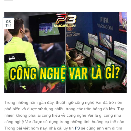
08
Th4
Trong những năm gần đây, thuật ngữ công nghệ Var đã trở nên
phổ biến và được sử dụng nhiều trong các trận bóng đá lớn. Tuy
nhiên không phải ai cũng hiểu về công nghệ Var là gì cũng như
công nghệ Var được sử dụng trong những tình huống cụ thể nào.
Trong bài viết hôm nay, nhà cái uy tín
P3
sẽ cùng anh em đi tìm