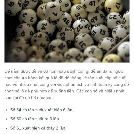
Để nắm được đề về 03 hôm sau đánh con gì dễ ăn đậm, người
chơi cần tra bảng kết quả lô đề để thống kê tần suất cặp số cuối
nào về nhiều nhất cùng với việc phân tích và tính toán kỹ càng để
chọn số lô đề phù hợp để xuống tiền. Các con số về nhiều nhất
sau khi đề nổ 03 như sau:
Số 54 có tần suất xuất hiện 6 lần.
Số 50 có tần suất ra 3 lần.
Số 61 xuất hiện cả thảy 2 lần.