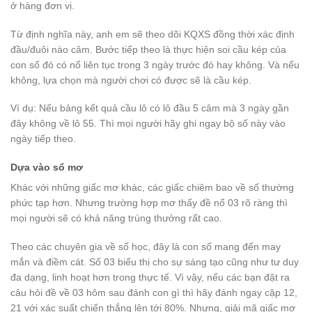
ở hàng đơn vị.
Từ định nghĩa này, anh em sẽ theo dõi KQXS đồng thời xác định
đầu/đuôi nào câm. Bước tiếp theo là thực hiện soi cầu kép của
con số đó có nổ liên tục trong 3 ngày trước đó hay không. Và nếu
không, lựa chọn mà người chơi có được sẽ là cầu kép.
Ví dụ: Nếu bảng kết quả cầu lô có lô đầu 5 câm mà 3 ngày gần
đây không về lô 55. Thì mọi người hãy ghi ngay bộ số này vào
ngày tiếp theo.
Dựa vào sổ mơ
Khác với những giấc mơ khác, các giấc chiêm bao về số thường
phức tạp hơn. Nhưng trường hợp mơ thấy đề nổ 03 rõ ràng thì
mọi người sẽ có khả năng trúng thưởng rất cao.
Theo các chuyên gia về số học, đây là con số mang đến may
mắn và điềm cát. Số 03 biểu thị cho sự sáng tạo cũng như tư duy
đa dạng, linh hoạt hơn trong thực tế. Vì vậy, nếu các bạn đặt ra
câu hỏi đề về 03 hôm sau đánh con gì thì hãy đánh ngay cặp 12,
21 với xác suất chiến thắng lên tới 80%. Nhưng, giải mã giấc mơ